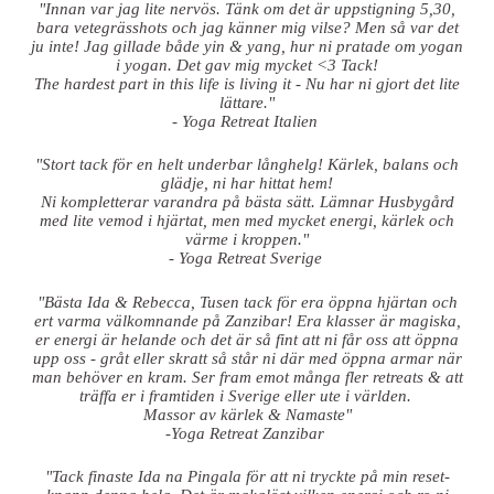
"Innan var jag lite nervös. Tänk om det är uppstigning 5,30,
bara vetegrässhots och jag känner mig vilse? Men så var det
ju inte! Jag gillade både yin & yang, hur ni pratade om yogan
i yogan. Det gav mig mycket <3 Tack!
The hardest part in this life is living it - Nu har ni gjort det lite
lättare."
- Yoga Retreat Italien
"Stort tack för en helt underbar långhelg!
Kärlek, balans och
glädje, ni har hittat hem!
Ni kompletterar varandra på bästa sätt.
Lämnar Husbygård
med lite vemod i hjärtat, men med mycket energi, kärlek och
värme i kroppen."
- Yoga Retreat Sverige
"Bästa Ida & Rebecca,
Tusen tack för era öppna hjärtan och
ert varma välkomnande på Zanzibar!
Era klasser är magiska,
er energi är helande och det är så fint att ni får oss att öppna
upp oss - gråt eller skratt så står ni där med öppna armar när
man behöver en kram.
Ser fram emot många fler retreats & att
träffa er i framtiden i Sverige eller ute i världen.
Massor av kärlek & Namaste"
-Yoga Retreat Zanzibar
"Tack finaste Ida na Pingala för att ni tryckte på min reset-