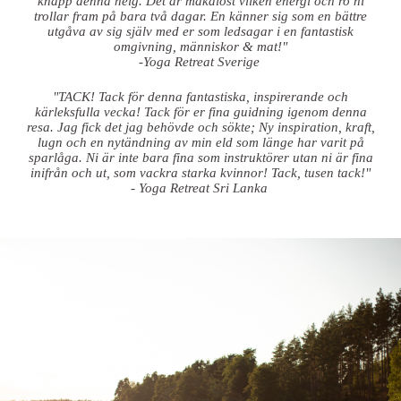
knapp denna helg. Det är makalöst vilken energi och ro ni
trollar fram på bara två dagar. En känner sig som en bättre
utgåva av sig själv med er som ledsagar i en fantastisk
omgivning, människor & mat!"
-Yoga Retreat Sverige
"TACK! Tack för denna fantastiska, inspirerande och
kärleksfulla vecka! Tack för er fina guidning igenom denna
resa. Jag fick det jag behövde och sökte; Ny inspiration, kraft,
lugn och en nytändning av min eld som länge har varit på
sparlåga. Ni är inte bara fina som instruktörer utan ni är fina
inifrån och ut, som vackra starka kvinnor! Tack, tusen tack!"
- Yoga Retreat Sri Lanka