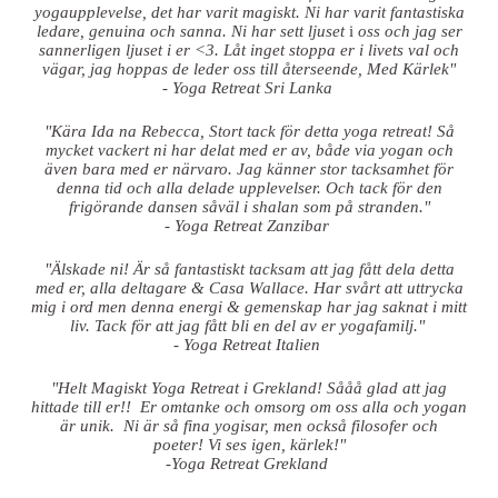
yogaupplevelse, det har varit magiskt. Ni har varit fantastiska
ledare, genuina och sanna. Ni har sett ljuset
i
oss och jag ser
sannerligen ljuset i er <3. Låt inget stoppa er i livets val och
vägar, jag hoppas de leder oss till återseende, Med Kärlek"
- Yoga Retreat Sri Lanka
"Kära Ida na Rebecca, Stort tack för detta yoga retreat! Så
mycket vackert ni har delat med er av, både via yogan och
även bara med er närvaro. Jag känner stor tacksamhet för
denna tid och alla delade upplevelser. Och tack för den
frigörande dansen såväl i shalan som på stranden."
- Yoga Retreat Zanzibar
"Älskade ni! Är så fantastiskt tacksam att jag fått dela detta
med er, alla deltagare & Casa Wallace. Har svårt att uttrycka
mig i ord men denna energi & gemenskap har jag saknat i mitt
liv. Tack för att jag fått bli en del av er yogafamilj."
- Yoga Retreat Italien
"Helt Magiskt Yoga Retreat i Grekland! Sååå glad att jag
hittade till er!!
Er omtanke och omsorg om oss alla och yogan
är unik.
Ni är så fina yogisar, men också filosofer och
poeter!
Vi ses igen, kärlek!"
-Yoga Retreat Grekland