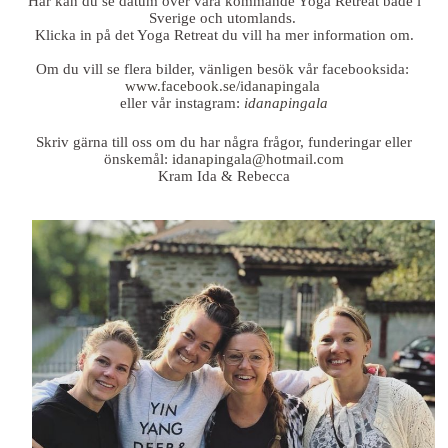
Här kan du se datum över våra kommande Yoga Retreat både i
Sverige och utomlands.
Klicka in på det Yoga Retreat du vill ha mer information om.
Om du vill se flera bilder, vänligen besök vår facebooksida:
www.facebook.se/idanapingala
eller vår instagram:
idanapingala
Skriv gärna till oss om du har några frågor, funderingar eller
önskemål:
idanapingala@hotmail.com
Kram Ida & Rebecca